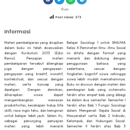
Rian
Post Views:
373
Informasi
Materi pembelajaran yang disajikan
Belajar Sosiologi 1 untuk SMA/MA
dalam buku ini telah disesuaikan
Kelas X Peminatan Ilmu -Ilmu Sosial
dengan Kurikulum 2013 (Edisi
ini ditata dengan format yang
Revisi). Penyajian materi
menarik dan didukung dengan
pembelajaran tersebut dilengkapi
penggunaan bahasa yang
juga dengan pengayaan-
sederhana, sesuai dengan
pengayaan yang kreatif, inovatif,
tingkatan kognitif siswa sehingga
kontekstual, dan sesuai dengan
siswa lebih mudah memahaminya.
materi, serta konsep yang
Buku ini disusun dengan materi dan
dipelajari. Dengan demikian,
pembagian bab yang sistematis
diharapkan siswa dapat
terdiri atas empat bab yang dibagi
mengembangkan wawasan
ke dalam dua semester. Semester I
produktivitas, kecakapan hidup (life
terdiri atas Bab 1 Fungsi Sosiologi
skill), rasa ingin tahu, dan keinginan
dalam Mengenali Gejala Sosial di
untuk belajar lebih jauh. Selain itu,
Masyarakat serta Bab 2 Individu,
sebagai penunjang penyajian
Kelompok, dan Hubungan Sosial.
materi yang lebih menarik
Semester II terdiri atas Bab 3