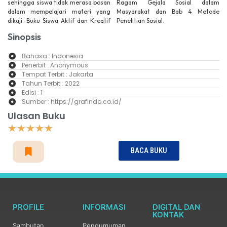
sehingga siswa tidak merasa bosan
Ragam Gejala Sosial dalam
dalam mempelajari materi yang
Masyarakat dan Bab 4 Metode
dikaji. Buku Siswa Aktif dan Kreatif
Penelitian Sosial.
Sinopsis
Bahasa : Indonesia
Penerbit : Anonymous
Tempat Terbit : Jakarta
Tahun Terbit : 2022
Edisi : 1
Sumber : https://grafindo.co.id/
Ulasan Buku
☆
☆
☆
☆
☆
BACA BUKU
PROFILE
INFORMASI
DIGITAL DAN
KONTAK
Sambutan
Pengumuman