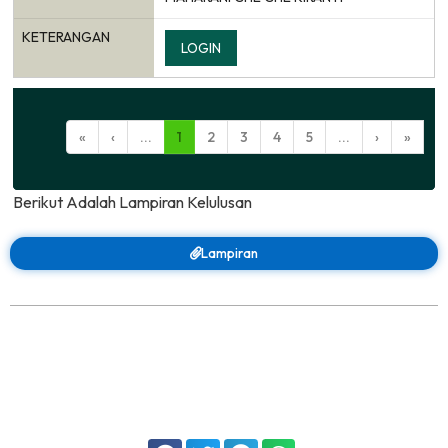
KETERANGAN
LOGIN
«
‹
...
1
2
3
4
5
...
›
»
Berikut Adalah Lampiran Kelulusan
Lampiran