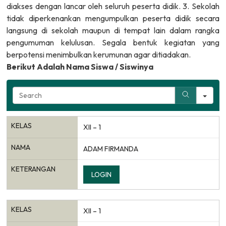
diakses dengan lancar oleh seluruh peserta didik. 3. Sekolah
tidak diperkenankan mengumpulkan peserta didik secara
langsung di sekolah maupun di tempat lain dalam rangka
pengumuman kelulusan. Segala bentuk kegiatan yang
berpotensi menimbulkan kerumunan agar ditiadakan.
Berikut Adalah Nama Siswa / Siswinya
Sea
KELAS
XII – 1
NAMA
ADAM FIRMANDA
KETERANGAN
LOGIN
KELAS
XII – 1