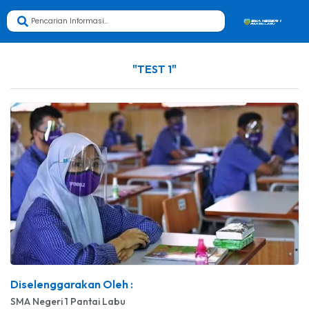
"TEST 1"
Diselenggarakan Oleh :
SMA Negeri 1 Pantai Labu