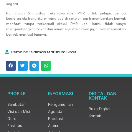
segera.
Nah itulah 6 manfaat ekstrakurikuler PMR untuk pelajar. Semua
kegiatan ekstrakurikuler yang ada di sekolah pasti memberikan banyak
manfaat, tanpa terkecuali ekskul PMR. Jadi, kamu tidak hanya
mengembangkan bakat dan minat saja melainkan juga akan merasakan
banyak manfaat lainnya.
Pembina : Salman Maruhum Sirait
PROFILE
INFORMASI
DIGITAL DAN
KONTAK
Sambutan
Pengumuman
Buku Digital
Visi dan Misi
Agenda
Kontak
Guru
Prestasi
Fasilitas
Alumni