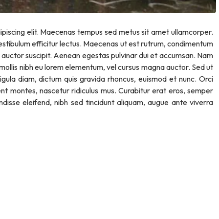
Jumat, 2 Mei 2025
ipiscing elit. Maecenas tempus sed metus sit amet ullamcorper.
Pantai Labu
07.00 - 30.00 WIB
estibulum efficitur lectus. Maecenas ut est rutrum, condimentum
dum auctor suscipit. Aenean egestas pulvinar dui et accumsan. Nam
i mollis nibh eu lorem elementum, vel cursus magna auctor. Sed ut
ligula diam, dictum quis gravida rhoncus, euismod et nunc. Orci
ent montes, nascetur ridiculus mus. Curabitur erat eros, semper
endisse eleifend, nibh sed tincidunt aliquam, augue ante viverra
Juara 1