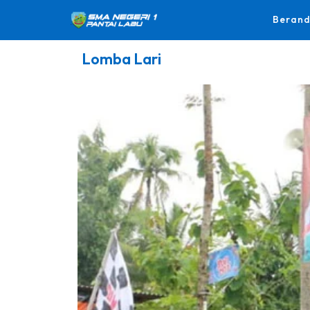
Beran
Lomba Lari
.
Pengumuman