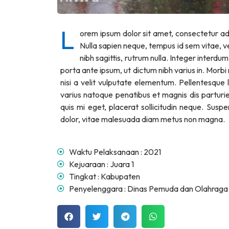
Senin, 5 Mei 2025
L
orem ipsum dolor sit amet, consectetur ad
Pantai Labu
12.00 - 00.00 WIB
Nulla sapien neque, tempus id sem vitae, v
nibh sagittis, rutrum nulla. Integer inter
porta ante ipsum, ut dictum nibh varius in. Morb
nisi a velit vulputate elementum. Pellentesque 
varius natoque penatibus et magnis dis parturi
quis mi eget, placerat sollicitudin neque. Susp
dolor, vitae malesuada diam metus non magna.
Juara 1
Waktu Pelaksanaan : 2021
Kejuaraan : Juara 1
Tingkat : Kabupaten
Penyelenggara : Dinas Pemuda dan Olahraga