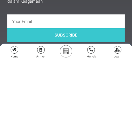
dalam Keagamaan
SUBSCRIBE
Home
Artikel
Kontak
Login
Download App Web Sekolah
Nikmati Cara Mudah dan Menyenangkan Ketika Membaca Buku, Update
Informasi Sekolah Hanya Dalam Genggaman