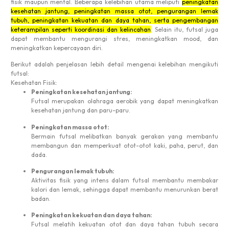
fisik maupun mental.
Beberapa kelebihan utama meliputi
peningkatan
kesehatan jantung, peningkatan massa otot, pengurangan lemak
tubuh, peningkatan kekuatan dan daya tahan, serta pengembangan
keterampilan seperti koordinasi dan kelincahan
.
Selain itu, futsal juga
dapat membantu mengurangi stres, meningkatkan mood, dan
meningkatkan kepercayaan diri.
Berikut adalah penjelasan lebih detail mengenai kelebihan mengikuti
futsal:
Kesehatan Fisik:
Peningkatan kesehatan jantung:
Futsal merupakan olahraga aerobik yang dapat meningkatkan
kesehatan jantung dan paru-paru.
Peningkatan massa otot:
Bermain futsal melibatkan banyak gerakan yang membantu
membangun dan memperkuat otot-otot kaki, paha, perut, dan
dada.
Pengurangan lemak tubuh:
Aktivitas fisik yang intens dalam futsal membantu membakar
kalori dan lemak, sehingga dapat membantu menurunkan berat
badan.
Peningkatan kekuatan dan daya tahan:
Futsal melatih kekuatan otot dan daya tahan tubuh secara