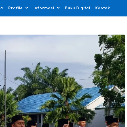
da
Profile
Informasi
Buku Digital
Kontak
.
Pengumuman