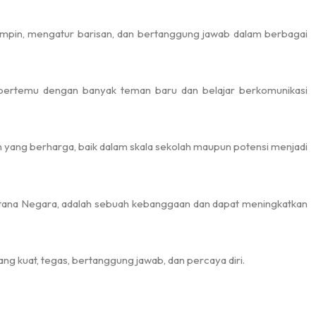
impin, mengatur barisan, dan bertanggung jawab dalam berbagai
Lomba Futsal Di Methodist Lubuk
Pakam
bertemu dengan banyak teman baru dan belajar berkomunikasi
yang berharga, baik dalam skala sekolah maupun potensi menjadi
Istana Negara, adalah sebuah kebanggaan dan dapat meningkatkan
 kuat, tegas, bertanggung jawab, dan percaya diri.