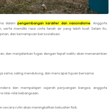
tama dalam
pengembangan karakter dan nasionalisme
.
Anggota
im, serta memiliki rasa cinta tanah air yang lebih kuat.
Selain itu,
Jumat, 2 Mei 2025
mpinan, dan kemampuan bersosialisasi.
Pantai Labu
07.00 - 30.00 WIB
turan, dan menjalankan tugas dengan tepat waktu akan menanamkan
rja sama, saling mendukung, dan mencapai tujuan bersama.
Juara 1
bendera dan mempelajari sejarah perjuangan bangsa, anggota
 nilai-nilai kebangsaan.
n secara rutin akan meningkatkan kekuatan fisik.