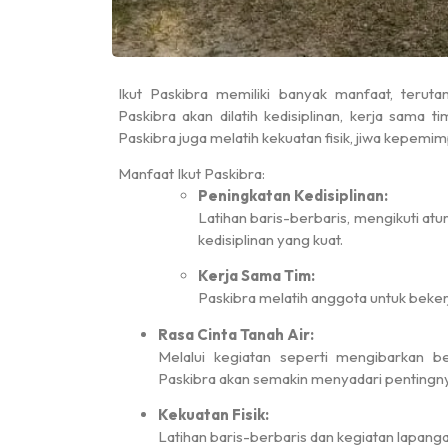
Ikut Paskibra memiliki banyak manfaat, teru
Paskibra akan dilatih kedisiplinan, kerja sama t
Senin, 5 Mei 2025
Paskibra juga melatih kekuatan fisik, jiwa kepemi
Pantai Labu
12.00 - 00.00 WIB
Manfaat Ikut Paskibra:
Peningkatan Kedisiplinan:
Latihan baris-berbaris, mengikuti a
kedisiplinan yang kuat.
Kerja Sama Tim:
Paskibra melatih anggota untuk beke
Rasa Cinta Tanah Air:
Juara 1
Melalui kegiatan seperti mengibarkan 
Paskibra akan semakin menyadari pentingnya
Kekuatan Fisik:
Latihan baris-berbaris dan kegiatan lapanga